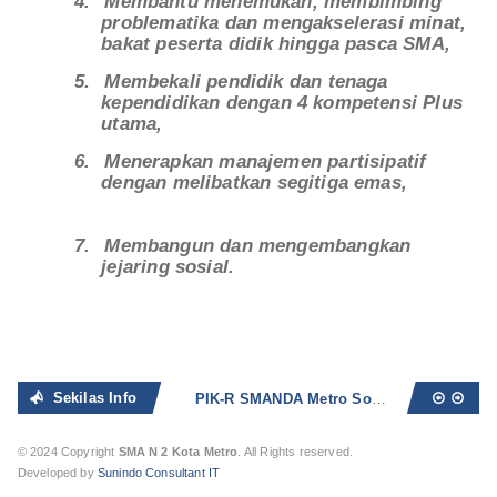
4.
Membantu menemukan, membimbing
problematika dan mengakselerasi minat,
bakat peserta didik hingga pasca SMA,
5.
Membekali pendidik dan tenaga
kependidikan dengan 4 kompetensi Plus
utama,
6.
Menerapkan manajemen partisipatif
dengan melibatkan segitiga emas,
7.
Membangun dan mengembangkan
jejaring sosial.
Sekilas Info
PIK-R SMANDA Metro Sosialisasikan Bahaya Seks Bebas dan Narkoba
© 2024 Copyright
SMA N 2 Kota Metro
. All Rights reserved.
Developed by
Sunindo Consultant IT