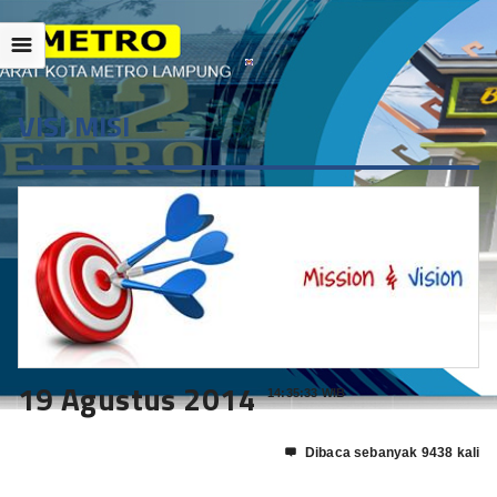
☰
VISI MISI
19 Agustus 2014
14:35:33 WIB
Dibaca sebanyak 9438 kali
