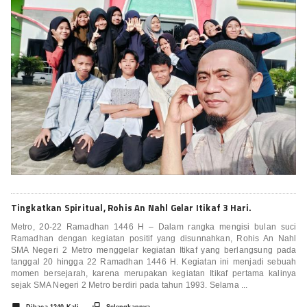
Tingkatkan Spiritual, Rohis An Nahl Gelar Itikaf 3 Hari.
Metro, 20-22 Ramadhan 1446 H – Dalam rangka mengisi bulan suci
Ramadhan dengan kegiatan positif yang disunnahkan, Rohis An Nahl
SMA Negeri 2 Metro menggelar kegiatan Itikaf yang berlangsung pada
tanggal 20 hingga 22 Ramadhan 1446 H. Kegiatan ini menjadi sebuah
momen bersejarah, karena merupakan kegiatan Itikaf pertama kalinya
sejak SMA Negeri 2 Metro berdiri pada tahun 1993. Selama ...

