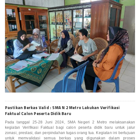
Pastikan Berkas Valid : SMA N 2 Metro Lakukan Verifikasi
Faktual Calon Peserta Didik Baru
Pada tanggal 25-28 Juni 2024, SMA Negeri 2 Metro melaksanakan
kegiatan Verifikasi Faktual bagi calon peserta didik baru untuk jalur
zonasi, prestasi, dan perpindahan tugas orang tua. Kegiatan ini bertujuan
untuk memvalidasi semua berkas yang digunakan dalam proses