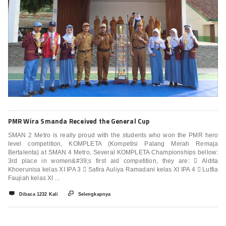
PMR Wira Smanda Received the General Cup
SMAN 2 Metro is really proud with the students who won the PMR hero
level competition, KOMPLETA (Kompetisi Palang Merah Remaja
Bertalenta) at SMAN 4 Metro, Several KOMPLETA Championships bellow:
3rd place in women&#39;s first aid competition, they are:  Aldita
Khoerunisa kelas XI IPA 3  Safira Auliya Ramadani kelas XI IPA 4  Lutfia
Faujiah kelas XI ...


Dibaca 1232 Kali
Selengkapnya