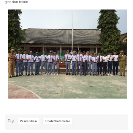
giat dan tekun.
Tag
Pendidikan
smaN2kotametro