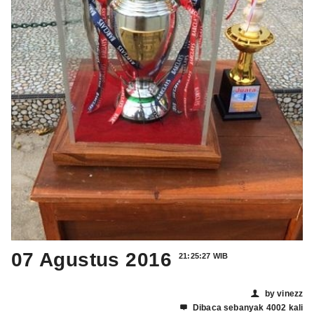
07 Agustus 2016
21:25:27 WIB
by vinezz
👤
Dibaca sebanyak 4002 kali
