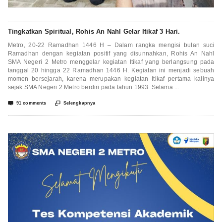
Tingkatkan Spiritual, Rohis An Nahl Gelar Itikaf 3 Hari.
Metro, 20-22 Ramadhan 1446 H – Dalam rangka mengisi bulan suci
Ramadhan dengan kegiatan positif yang disunnahkan, Rohis An Nahl
SMA Negeri 2 Metro menggelar kegiatan Itikaf yang berlangsung pada
tanggal 20 hingga 22 Ramadhan 1446 H. Kegiatan ini menjadi sebuah
momen bersejarah, karena merupakan kegiatan Itikaf pertama kalinya
sejak SMA Negeri 2 Metro berdiri pada tahun 1993. Selama ...


91 comments
Selengkapnya