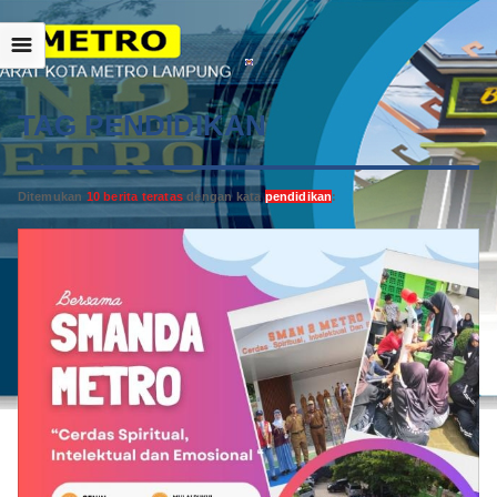
☰
TAG PENDIDIKAN
Ditemukan
10 berita teratas
dengan kata
pendidikan
: