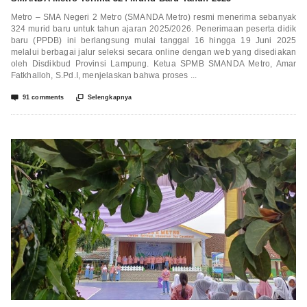
Metro – SMA Negeri 2 Metro (SMANDA Metro) resmi menerima sebanyak
324 murid baru untuk tahun ajaran 2025/2026. Penerimaan peserta didik
baru (PPDB) ini berlangsung mulai tanggal 16 hingga 19 Juni 2025
melalui berbagai jalur seleksi secara online dengan web yang disediakan
oleh Disdikbud Provinsi Lampung. Ketua SPMB SMANDA Metro, Amar
Fatkhalloh, S.Pd.I, menjelaskan bahwa proses ...


91 comments
Selengkapnya