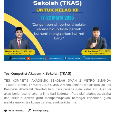
Tes Kompetisi Akademik Sekolah (TKAS)
TES KOMPETISI AKADEMIK SEKOLAH SMAN 2 METRO SMANDA
TERKINI- Senin, 17 Maret 2025 SMAN 2 Metro kembali melaksanakan Tes
Kompetisi Akademik Sekolah bagi para peserta didik kelas XII. Ujian ini
akan berlangsung selama lima hari kedepan. Para staf tata&nbsp; usaha
dan seluruh dewan guru mempersiapakan berbagai keperluan guna
melaksanakan tes kompetisi akademik sekolah ini. ...


91 comments
Selengkapnya