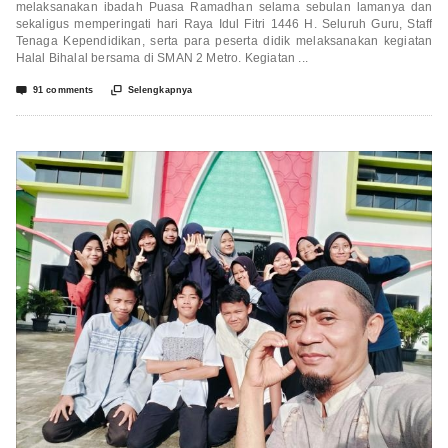
melaksanakan ibadah Puasa Ramadhan selama sebulan lamanya dan
sekaligus memperingati hari Raya Idul Fitri 1446 H. Seluruh Guru, Staff
Tenaga Kependidikan, serta para peserta didik melaksanakan kegiatan
Halal Bihalal bersama di SMAN 2 Metro. Kegiatan ...


91 comments
Selengkapnya