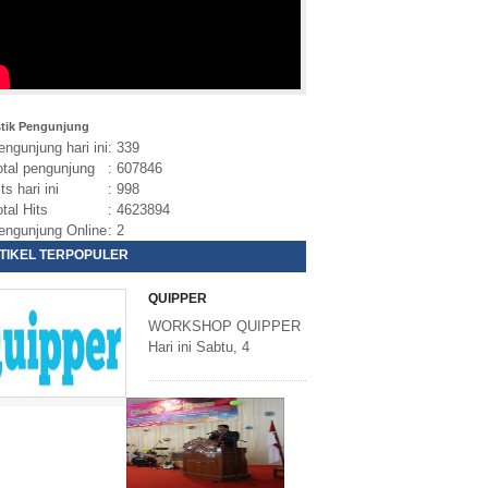
stik Pengunjung
ngunjung hari ini
: 339
tal pengunjung
: 607846
ts hari ini
: 998
tal Hits
: 4623894
ngunjung Online
: 2
TIKEL TERPOPULER
QUIPPER
WORKSHOP QUIPPER
Hari ini Sabtu, 4