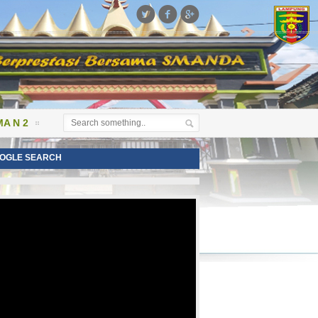



A N 2
OGLE SEARCH