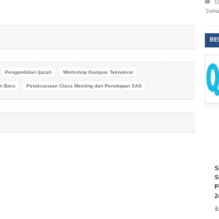

1
'Jumat
BE
Pengambilan Ijazah
Workshop Kampus Teknokrat
n Baru
Pelaksanaan Class Meeting dan Penutupan SAS
S
S
P
2
&