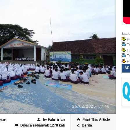
Stati
Pe
To
Hi
To
Pe
AR
by Fahri irfan
Print This Article
👤

 WIB
Dibaca sebanyak 1278 kali
Berita

