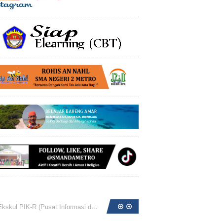
at Informasi dan Konseling Remaja) SMA Negeri 2 Metro ...