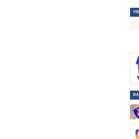
VI
BA