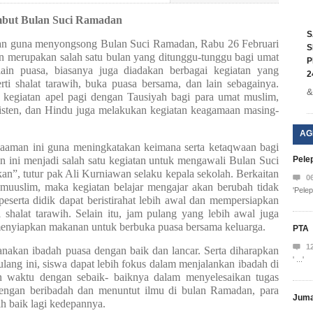
but Bulan Suci Ramadan
S
n guna menyongsong Bulan Suci Ramadan, Rabu 26 Februari
S
n merupakan salah satu bulan yang ditunggu-tunggu bagi umat
P
lain puasa, biasanya juga diadakan berbagai kegiatan yang
2
i shalat tarawih, buka puasa bersama, dan lain sebagainya.
&
kegiatan apel pagi dengan Tausiyah bagi para umat muslim,
isten, dan Hindu juga melakukan kegiatan keagamaan masing-
AG
aaman ini guna meningkatakan keimana serta ketaqwaan bagi
tan ini menjadi salah satu kegiatan untuk mengawali Bulan Suci
Pele
an”, tutur pak Ali Kurniawan selaku kepala sekolah. Berkaitan

0
muuslim, maka kegiatan belajar mengajar akan berubah tidak
'Pele
 peserta didik dapat beristirahat lebih awal dan mempersiapkan
i shalat tarawih. Selain itu, jam pulang yang lebih awal juga
enyiapkan makanan untuk berbuka puasa bersama keluarga.
PTA

1
nakan ibadah puasa dengan baik dan lancar. Serta diharapkan
' ...'
ang ini, siswa dapat lebih fokus dalam menjalankan ibadah di
n waktu dengan sebaik- baiknya dalam menyelesaikan tugas
dengan beribadah dan menuntut ilmu di bulan Ramadan, para
Juma
ih baik lagi kedepannya.