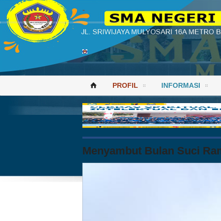
-
PROFIL
INFORMASI
⌂
Menyambut Bulan Suci Ra