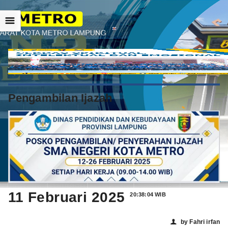
☰
Pengambilan Ijazah
11 Februari 2025
20:38:04 WIB
by Fahri irfan
👤