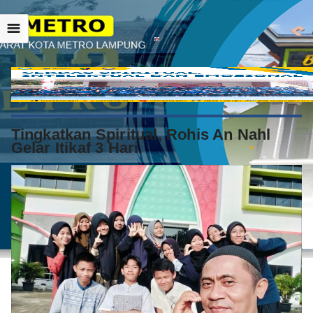
☰
Tingkatkan Spiritual, Rohis An Nahl
Gelar Itikaf 3 Hari.