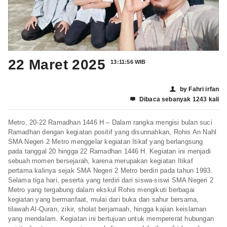
22 Maret 2025
13:11:56 WIB
by Fahri irfan
👤
Dibaca sebanyak 1243 kali

Metro, 20-22 Ramadhan 1446 H – Dalam rangka mengisi bulan suci
Ramadhan dengan kegiatan positif yang disunnahkan, Rohis An Nahl
SMA Negeri 2 Metro menggelar kegiatan Itikaf yang berlangsung
pada tanggal 20 hingga 22 Ramadhan 1446 H. Kegiatan ini menjadi
sebuah momen bersejarah, karena merupakan kegiatan Itikaf
pertama kalinya sejak SMA Negeri 2 Metro berdiri pada tahun 1993.
Selama tiga hari, peserta yang terdiri dari siswa-siswi SMA Negeri 2
Metro yang tergabung dalam ekskul Rohis mengikuti berbagai
kegiatan yang bermanfaat, mulai dari buka dan sahur bersama,
tilawah Al-Quran, zikir, sholat berjamaah, hingga kajian keislaman
yang mendalam. Kegiatan ini bertujuan untuk mempererat hubungan