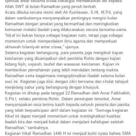
spiritual antar sesama siswa sekaligus mendekatkan diri kepada
Allah SWT di bulan Ramadhan yang penuh berkah.
Acara dibuka secara resmi oleh Ali Kurniawan, S.HI, M.Pd, yang
dalam sambutannya menyampaikan pentingnya mengisi bulan
Ramadhan dengan amalan yang bermanfaat dan meningkatkan
keimanan melalui ibadah yang dilaksanakan secara bersama-sama.
“Itikaf ini bukan hanya sebagai kegiatan rutin, tetapi juga sebagai
momentum untuk memperdalam ilmu agama dan memperkuat
ukhuwah Islamiyah antar siswa,” ujarnya.
Selama kegiatan berlangsung, para peserta juga mengikuti kajian
keislaman yang disampaikan oleh pembina Rohis dengan kajian
bidang fiqih, sejarah, tauhid dan wawasan keislaman. Kajian ini
memberikan pemahaman yang lebih mendalam tentang makna
Ramadhan serta bagaimana mengoptimalkan ibadah selama bulan
suci ini. Kegiatan juga diisi dengan zikir bersama dan sholat tahajud
menjelang sahur yang berlangsung dengan khusyuk.
Kegiatan ini ditutup pada tanggal 22 Ramadhan oleh Amar Fatkhalloh,
S.Pd.I, selaku pembina Rohis. Dalam penutupan tersebut, Amar
menyampaikan rasa terima kasih kepada seluruh peserta dan panitia
yang telah berpartisipasi aktif dalam kegiatan ini. “Semoga kegiatan
Itikaf ini dapat menjadi momentum untuk meningkatkan kualitas
ibadah kita dan menjadi bekal dalam menjalani kehidupan setelah
Ramadhan,” tambahnya.
Kegiatan Itikaf Ramadhan 1446 H ini menjadi bukti nyata bahwa SMA