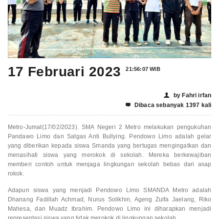
17 Februari 2023
21:56:07 WIB
by Fahri irfan
👤
Dibaca sebanyak 1397 kali

Metro-Jumat(17/02/2023). SMA Negeri 2 Metro melakukan pengukuhan
Pandawo Limo dan Satgas Anti Bullying. Pendowo Limo adalah gelar
yang diberikan kepada siswa Smanda yang bertugas mengingatkan dan
menasihati siswa yang merokok di sekolah. Mereka berkewajiban
memberi contoh untuk menjaga lingkungan sekolah bebas dari asap
rokok.
Adapun siswa yang menjadi Pendowo Limo SMANDA Metro adalah
Dhanang Fadillah Achmad, Nurus Solikhin, Ageng Zulfa Jaelang, Riko
Mahesa, dan Muadz Ibrahim. Pendowo Limo ini diharapkan menjadi
representasi siswa yang tidak merokok di lingkungan sekolah.