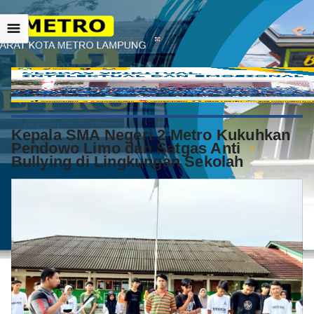
☰
Kepala SMA Negeri 2 Metro Kukuhkan
Pendowo Limo dan Satgas Anti
Bullying di Lingkungan Sekolah