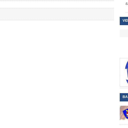
&
VI
BA