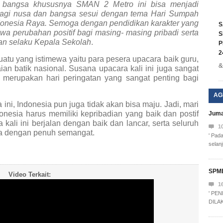
 bangsa khususnya SMAN 2 Metro ini bisa menjadi
 bagi nusa dan bangsa sesui dengan tema Hari Sumpah
donesia Raya.
Semoga dengan pendidikan karakter yang
S
a perubahan positif bagi masing- masing pribadi serta
S
wan selaku Kepala Sekolah
.
P
2
suatu yang istimewa yaitu para pesera upacara baik guru,
&
n batik nasional. Susana upacara kali ini juga sangat
merupakan hari peringatan yang sangat penting bagi
AG
ini, Indonesia pun juga tidak akan bisa maju. Jadi, mari
onesia harus memiliki kepribadian yang baik dan postif
Juma
kali ini berjalan dengan baik dan lancar, serta seluruh

1
a dengan penuh semangat.
' Pad
selanj
SPM
Video Terkait:

1
' PE
DILAK