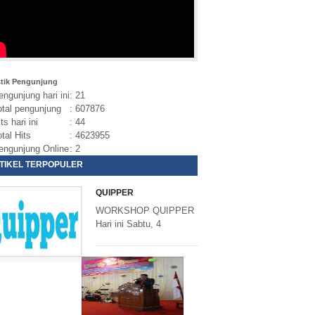
stik Pengunjung
ngunjung hari ini
: 21
tal pengunjung
: 607876
ts hari ini
: 44
tal Hits
: 4623955
ngunjung Online
: 2
TIKEL TERPOPULER
QUIPPER
WORKSHOP QUIPPER
Hari ini Sabtu, 4