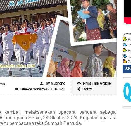
Stati
Pe
To
Hi
To
Pe
AR
by Nugroho
Print This Article
👤

WIB
Dibaca sebanyak 1318 kali
Berita


embali melaksanakan upacara bendera sebagai
 tahun pada Senin, 28 Oktober 2024. Kegiatan upacara
a yaitu pembacaan teks Sumpah Pemuda.