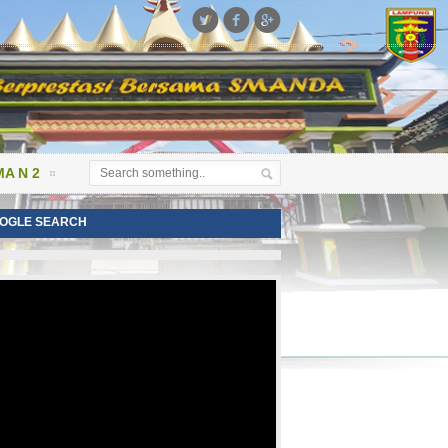



A N 2
OGLE SEARCH