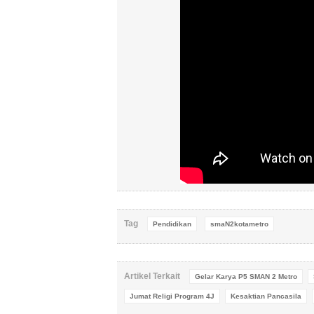
Tag
Pendidikan
smaN2kotametro
Artikel Terkait
Gelar Karya P5 SMAN 2 Metro
Jumat Religi Program 4J
Kesaktian Pancasila