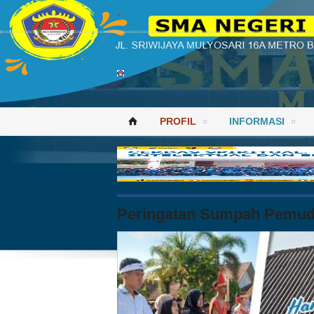
-
PROFIL
INFORMASI
⌂
Peringatan Sumpah Pemud