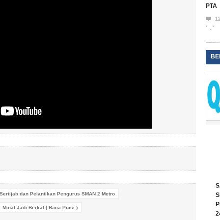
PTA

1
' ...'
BE
S
Sertijab dan Pelantikan Pengurus SMAN 2 Metro
S
P
Minat Jadi Berkat ( Baca Puisi )
2