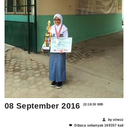
08 September 2016
22:18:30 WIB
by vinezz
👤
Dibaca sebanyak 169357 kali
