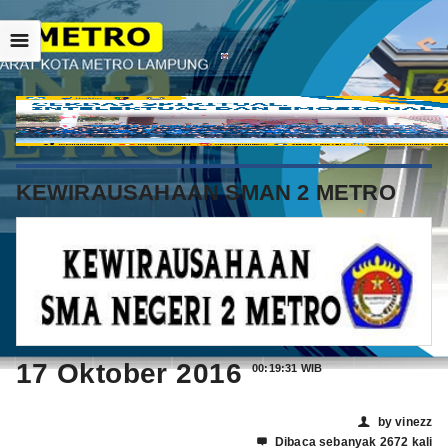
☰
KEWIRAUSAHAAN SMAN 2 METRO
17 Oktober 2016
00:19:31 WIB
by vinezz
👤
Dibaca sebanyak 2672 kali
