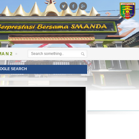



A N 2
OGLE SEARCH