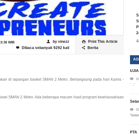
S
S
P
2
&
by vinezz
Print This Article
👤

43:36 WIB
Dibaca sebanyak 9292 kali
Berita


AG
UJI

2
kan di lapangan basket SMAN 2 Metro. Berlangsung pada hari Kamis -
' ...'
wa-siswi SMAN 2 Metro. Ada beberapa macam hasil program kewirausahaan
Sela

0
'Selam
PTA