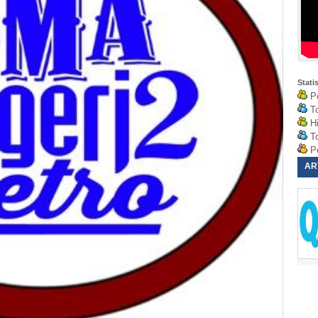
Stati
Pe
To
Hi
To
Pe
AR