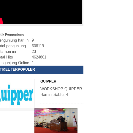
stik Pengunjung
ngunjung hari ini
: 9
tal pengunjung
: 608119
ts hari ini
: 23
tal Hits
: 4624801
ngunjung Online
: 1
TIKEL TERPOPULER
QUIPPER
WORKSHOP QUIPPER
Hari ini Sabtu, 4