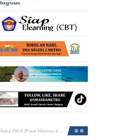
at Informasi dan Konseling Remaja) SMA Negeri 2 Metro ...