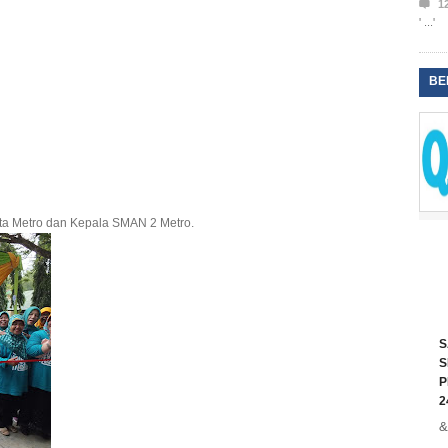

1
' ...'
BE
ota Metro dan Kepala SMAN 2 Metro.
S
S
P
2
&