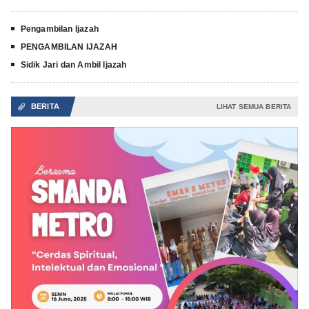
Pengambilan Ijazah
PENGAMBILAN IJAZAH
Sidik Jari dan Ambil Ijazah
BERITA
📎
LIHAT SEMUA BERITA

LIHAT
SEMUA
VIDEO