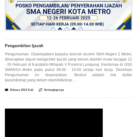
Pengambilan Ijazah
Pengumuman. Disampaikan kepada seluruh alumni SMA Negeri 2 Metro,
diharapkan dapat mengambil ijazah yang belum diambil mulai tanggal 12
- 26 Februari di Kacabdin Wilayah V Provinsi Lampung. Kantornya di GSG
SMANSA Metro pada pukul 09.00 - 14.00 setiap hari kerja. Demikian
Pengumuman ini disampaikan. Berikut adalah link daftar
ijazah&nbsp;yang belum diambil&nbsp; ...


Dibaca 1913 Kali
Selengkapnya