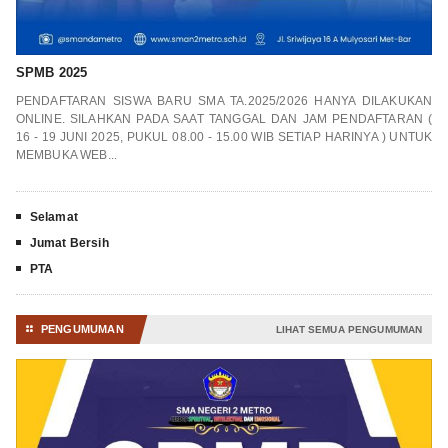
SPMB 2025
PENDAFTARAN SISWA BARU SMA TA.2025/2026 HANYA DILAKUKAN
ONLINE. SILAHKAN PADA SAAT TANGGAL DAN JAM PENDAFTARAN (
16 - 19 JUNI 2025, PUKUL 08.00 - 15.00 WIB SETIAP HARINYA ) UNTUK
MEMBUKA WEB...
Selamat
Jumat Bersih
PTA
PENGUMUMAN
⚏
LIHAT SEMUA PENGUMUMAN